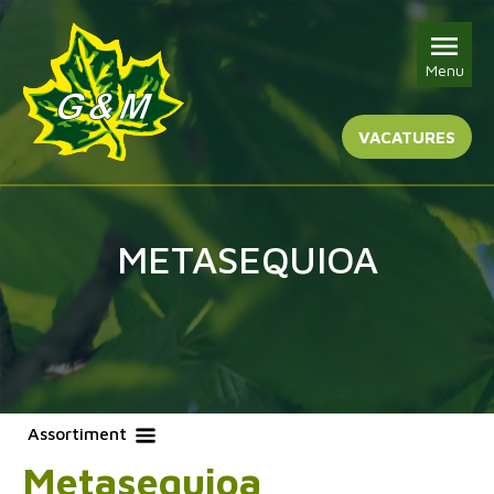
Menu
VACATURES
METASEQUIOA
Assortiment
Metasequioa