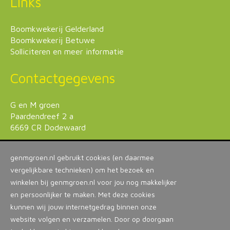
Links
Boomkwekerij Gelderland
Boomkwekerij Betuwe
Solliciteren en meer informatie
Contactgegevens
G en M groen
Paardendreef 2 a
6669 CR Dodewaard
T. +31 (0) 488 - 41 26 61
genmgroen.nl gebruikt cookies (en daarmee
info@genmgroen.com
vergelijkbare technieken) om het bezoek en
www.genmgroen.com
winkelen bij genmgroen.nl voor jou nog makkelijker
en persoonlijker te maken. Met deze cookies
kunnen wij jouw internetgedrag binnen onze
website volgen en verzamelen. Door op doorgaan